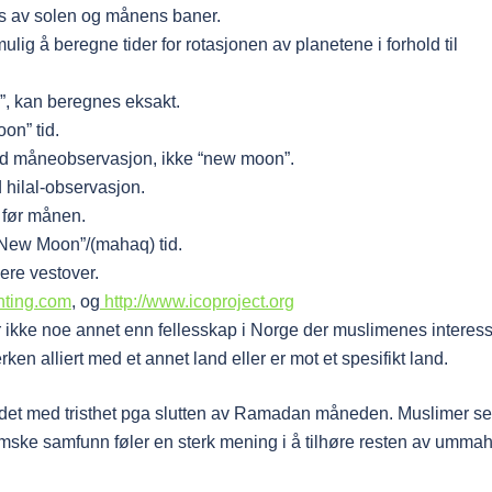
ens av solen og månens baner.
ig å beregne tider for rotasjonen av planetene i forhold til
”, kan beregnes eksakt.
on” tid.
med måneobservasjon, ikke “new moon”.
 hilal-observasjon.
 før månen.
 “New Moon”/(mahaq) tid.
gere vestover.
hting.com
, og
http://www.icoproject.org
ikke noe annet enn fellesskap i Norge der muslimenes interes
rken alliert med et annet land eller er mot et spesifikt land.
andet med tristhet pga slutten av Ramadan måneden. Muslimer se
ke samfunn føler en sterk mening i å tilhøre resten av umma