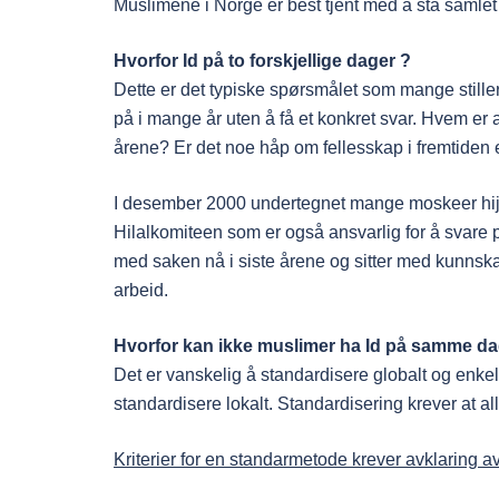
Muslimene i Norge er best tjent med å stå samlet 
Hvorfor Id på to forskjellige dager ?
Dette er det typiske spørsmålet som mange stiller t
på i mange år uten å få et konkret svar. Hvem er a
årene? Er det noe håp om fellesskap i fremtiden e
I desember 2000 undertegnet mange moskeer hij
Hilalkomiteen som er også ansvarlig for å svare på
med saken nå i siste årene og sitter med kunnska
arbeid.
Hvorfor kan ikke muslimer ha Id på samme d
Det er vanskelig å standardisere globalt og enkel
standardisere lokalt. Standardisering krever at al
Kriterier for en standarmetode krever avklaring av 