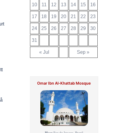
10
11
12
13
14
15
16
17
18
19
20
21
22
23
urt
24
25
26
27
28
29
30
31
« Jul
Sep »
tt
Omar Ibn Al-Khattab Mosque
 å
Place
Foz do Iguacu, Brazil