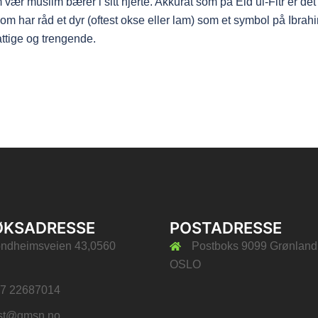
m vær muslim bærer i sitt hjerte. Akkurat som på Eid ul-Fitr er det
om har råd et dyr (oftest okse eller lam) som et symbol på Ibrah
 fattige og trengende.
ØKSADRESSE
POSTADRESSE
ondheimsveien 43,0560
Postboks 9099 Grønland
OSLO
47 22687014
st@gmsn.no