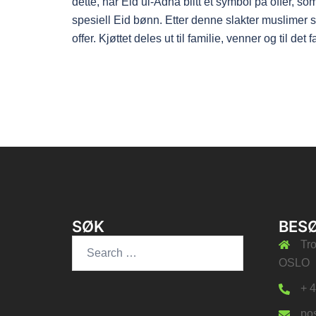
dette, har Eid ul-Adha blitt et symbol på offer, so
spesiell Eid bønn. Etter denne slakter muslimer s
offer. Kjøttet deles ut til familie, venner og til det
SØK
BES
Search
Tr
for:
OSLO
+ 
po