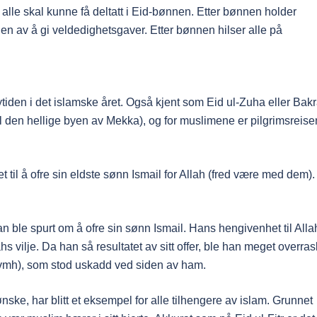
t alle skal kunne få deltatt i Eid-bønnen. Etter bønnen holder
en av å gi veldedighetsgaver. Etter bønnen hilser alle på
iden i det islamske året. Også kjent som Eid ul-Zuha eller Bak
 til den hellige byen av Mekka), og for muslimene er pilgrimsreise
 til å ofre sin eldste sønn Ismail for Allah (fred være med dem).
n ble spurt om å ofre sin sønn Ismail. Hans hengivenhet til Alla
ahs vilje. Da han så resultatet av sitt offer, ble han meget overras
l(fvmh), som stod uskadd ved siden av ham.
ønske, har blitt et eksempel for alle tilhengere av islam. Grunnet