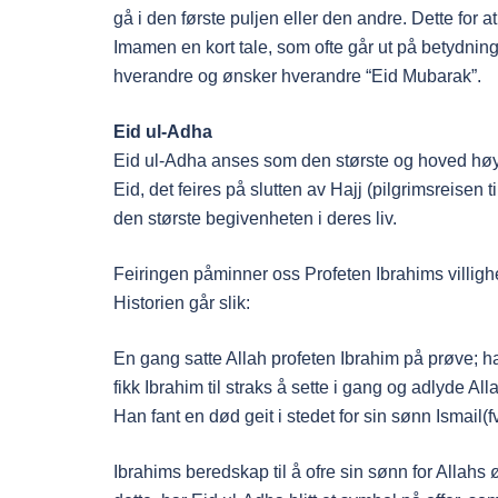
gå i den første puljen eller den andre. Dette for a
Imamen en kort tale, som ofte går ut på betydning
hverandre og ønsker hverandre “Eid Mubarak”.
Eid ul-Adha
Eid ul-Adha anses som den største og hoved høyt
Eid, det feires på slutten av Hajj (pilgrimsreisen
den største begivenheten i deres liv.
Feiringen påminner oss Profeten Ibrahims villighet
Historien går slik:
En gang satte Allah profeten Ibrahim på prøve; ha
fikk Ibrahim til straks å sette i gang og adlyde All
Han fant en død geit i stedet for sin sønn Ismai
Ibrahims beredskap til å ofre sin sønn for Allahs 