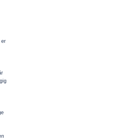
 er
år
gig
ge
en