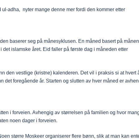
id ul-adha, nyter mange denne mer fordi den kommer etter
 den baserer seg på månesyklusen. En måned basert på månen
 det islamske året. Eid faller på første dag i måneden etter
n den vestlige (kristne) kalenderen. Det vil i praksis si at hvert 
enn det foregående år. Starten og slutten av hver måned er avhen
ten i forveien. Avhengig av størrelsen på familien og hvor man
ten noen dager i forveien.
oen større Moskeer organiserer flere bønn, slik at man kan ent