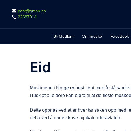
Skip
post@gmsn.no
to
22687014
content
Bli Medlem
Om moské
FaceBook
Eid
Muslimene i Norge er best tjent med å stå samlet 
Husk at alle dere kan bidra til at de fleste moskeer 
Dette oppnås ved at enhver tar saken opp med l
delta ved å underskrive hijrikalenderavtalen.