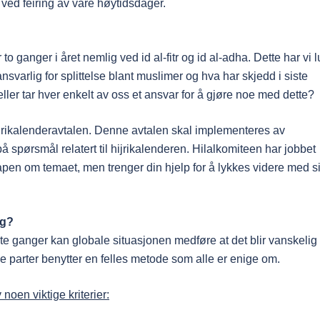
ved feiring av våre høytidsdager.
o ganger i året nemlig ved id al-fitr og id al-adha. Dette har vi l
nsvarlig for splittelse blant muslimer og hva har skjedd i siste
ller tar hver enkelt av oss et ansvar for å gjøre noe med dette?
rikalenderavtalen. Denne avtalen skal implementeres av
 spørsmål relatert til hijrikalenderen. Hilalkomiteen har jobbet
pen om temaet, men trenger din hjelp for å lykkes videre med si
ag?
te ganger kan globale situasjonen medføre at det blir vanskelig
le parter benytter en felles metode som alle er enige om.
noen viktige kriterier: