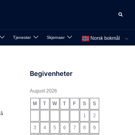
Search
Tjenester
Skjemaer
Norsk bokmål
Begivenheter
August 2026
M
T
W
T
F
S
S
 å
1
2
3
4
5
6
7
8
9