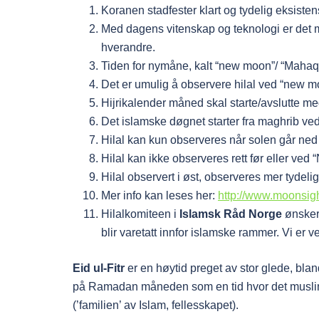
Koranen stadfester klart og tydelig eksist
Med dagens vitenskap og teknologi er det mul
hverandre.
Tiden for nymåne, kalt “new moon”/ “Mahaq
Det er umulig å observere hilal ved “new mo
Hijrikalender måned skal starte/avslutte 
Det islamske døgnet starter fra maghrib ved
Hilal kan kun observeres når solen går ned
Hilal kan ikke observeres rett før eller ved
Hilal observert i øst, observeres mer tydeli
Mer info kan leses her:
http://www.moonsig
Hilalkomiteen i
Islamsk Råd Norge
ønsker 
blir varetatt innfor islamske rammer. Vi er ve
Eid ul-Fitr
er en høytid preget av stor glede, bl
på Ramadan måneden som en tid hvor det muslims
(’familien’ av Islam, fellesskapet).