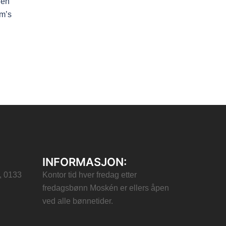
 en
im’s
INFORMASJON:
, 0133
Kontor tid hver fredag etter
fredagsbønn Moskén er ellers åpen
ved alle bønnetider.