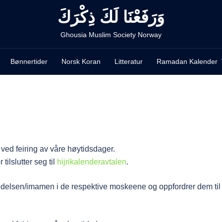
وَرَفَعْنَا لَكَ ذِكْرَكَ
Ghousia Muslim Society Norway
Bønnertider
Norsk Koran
Litteratur
Ramadan Kalender
ved feiring av våre høytidsdager.
tilslutter seg til
hijrikalenderavtalen
.
edelsen/imamen i de respektive moskeene og oppfordrer dem til