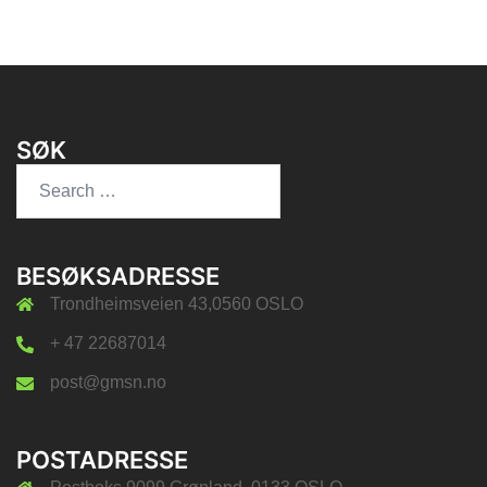
SØK
Search
for:
BESØKSADRESSE
Trondheimsveien 43,0560 OSLO
+ 47 22687014
post@gmsn.no
POSTADRESSE