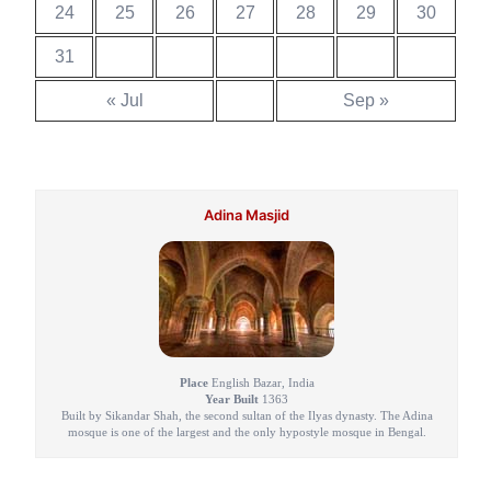
24
25
26
27
28
29
30
31
« Jul
Sep »
Adina Masjid
Place
English Bazar, India
Year Built
1363
Built by Sikandar Shah, the second sultan of the Ilyas dynasty. The Adina
mosque is one of the largest and the only hypostyle mosque in Bengal.