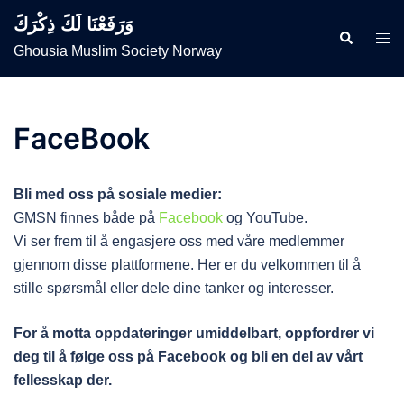
Skip
وَرَفَعْنَا لَكَ ذِكْرَكَ
to
Search
Togg
Ghousia Muslim Society Norway
content
men
FaceBook
Bli med oss på sosiale medier:
GMSN finnes både på
Facebook
og YouTube.
Vi ser frem til å engasjere oss med våre medlemmer
gjennom disse plattformene. Her er du velkommen til å
stille spørsmål eller dele dine tanker og interesser.
For å motta oppdateringer umiddelbart, oppfordrer vi
deg til å følge oss på Facebook og bli en del av vårt
fellesskap der.